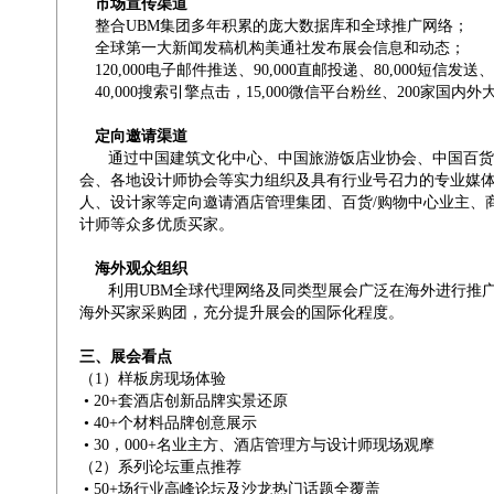
市场宣传渠道
整合UBM集团多年积累的庞大数据库和全球推广网络；
全球第一大新闻发稿机构美通社发布展会信息和动态；
120,000电子邮件推送、90,000直邮投递、80,000短信发送、
40,000搜索引擎点击，15,000微信平台粉丝、200家国内
定向邀请渠道
通过中国建筑文化中心、中国旅游饭店业协会、中国百货
会、各地设计师协会等实力组织及具有行业号召力的专业媒体
人、设计家等定向邀请酒店管理集团、百货/购物中心业主、
计师等众多优质买家。
海外观众组织
利用UBM全球代理网络及同类型展会广泛在海外进行推广
海外买家采购团，充分提升展会的国际化程度。
三、展会看点
（1）样板房现场体验
• 20+套酒店创新品牌实景还原
• 40+个材料品牌创意展示
• 30，000+名业主方、酒店管理方与设计师现场观摩
（2）系列论坛重点推荐
• 50+场行业高峰论坛及沙龙热门话题全覆盖