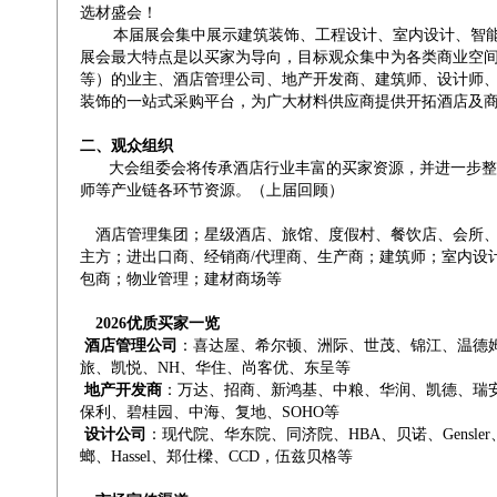
选材盛会！
本届展会集中展示建筑装饰、工程设计、室内设计、智能
展会最大特点是以买家为导向，目标观众集中为各类商业空
等）的业主、酒店管理公司、地产开发商、建筑师、设计师
装饰的一站式采购平台，为广大材料供应商提供开拓酒店及
二、观众组织
大会组委会将传承酒店行业丰富的买家资源，并进一步整
师等产业链各环节资源。（上届回顾）
酒店管理集团；星级酒店、旅馆、度假村、餐饮店、会所、
主方；进出口商、经销商/代理商、生产商；建筑师；室内设
包商；物业管理；建材商场等
2026优质买家一览
酒店管理公司
：喜达屋、希尔顿、洲际、世茂、锦江、温德
旅、凯悦、NH、华住、尚客优、东呈等
地产开发商
：万达、招商、新鸿基、中粮、华润、凯德、瑞
保利、碧桂园、中海、复地、SOHO等
设计公司
：现代院、华东院、同济院、HBA、贝诺、Gensler、Fo
螂、Hassel、郑仕樑、CCD，伍兹贝格等