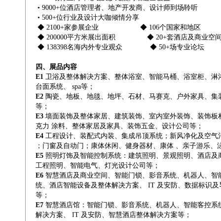
• 9000+位酒店管理者、地产开发商、设计师到场聆听
• 500+位行业及设计大咖倾情分享
◆ 2100+家参展企业 ◆ 106个国家和地区
◆ 200000平方米展出面积 ◆ 20+套酒店及商业空
◆ 138398名海内外专业观众 ◆ 50+场专业论坛
四、展品内容
E1
卫浴及整体解决方案、整体浴室、智能马桶、浴室柜、淋
台面系统、 spa等；
E2
陶瓷、地板、地毯、地坪、石材、马赛克、户外家具、集
等；
E3
墙面装饰及整体家居、建筑装饰、室内室外装饰、装饰板
克力 涂料、整体家居及家具、装饰五金、设计公司等；
E4
工程设计、装配式内装、集成吊顶系统；新风净化及空气
；门窗及自动门；康体休闲、健身器材、康体 、亲子游乐、
E5
照明灯饰及智能控制系统：建筑照明、景观照明、酒店及
工程照明、智能电气、灯光设计公司等；
E6
智慧酒店及商业空间、智能门锁、影音系统、机器人、智
统、酒店智能设备及整体解决方案、 IT 及安防、数据标识
等；
E7
智慧酒店馆：智能门锁、影音系统、机器人、智能客控系
解决方案、 IT 及安防、智慧酒店整体解决方案等；